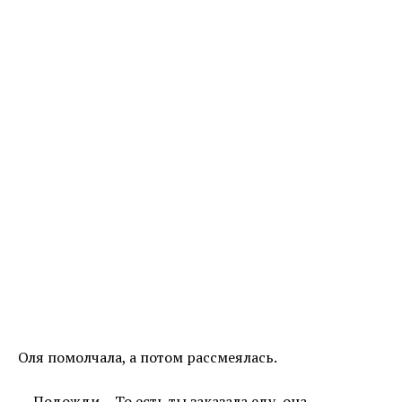
Оля помолчала, а потом рассмеялась.
— Подожди… То есть ты заказала еду, она