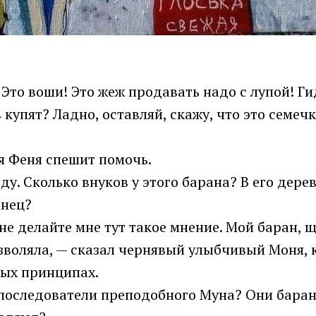
Это воши! Это жеж продавать надо с лупой! Гид
купят? Ладно, оставляй, скажу, что это семеч
я Феня спешит помочь.
ду. Сколько внуков у этого барана? В его дер
онец?
 не делайте мне тут такое мнение. Мой баран, щ
озволяла, — сказал чернявый улыбчивый Моня, 
ных принципах.
, последователи преподобного Муна? Они баран