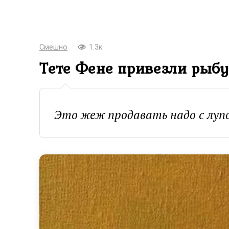
Смешно
1.3к.
Тете Фене привезли рыбу
Это жеж продавать надо с луп