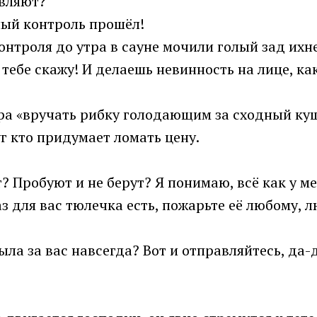
авляют?
ный контроль прошёл!
онтроля до утра в сауне мочили голый зад ихн
 тебе скажу! И делаешь невинность на лице, ка
а «вручать рибку голодающим за сходный куш»,
уг кто придумает ломать цену.
т? Пробуют и не берут? Я понимаю, всё как у ме
з для вас тюлечка есть, пожарьте её любому, 
была за вас навсегда? Вот и отправляйтесь, да-