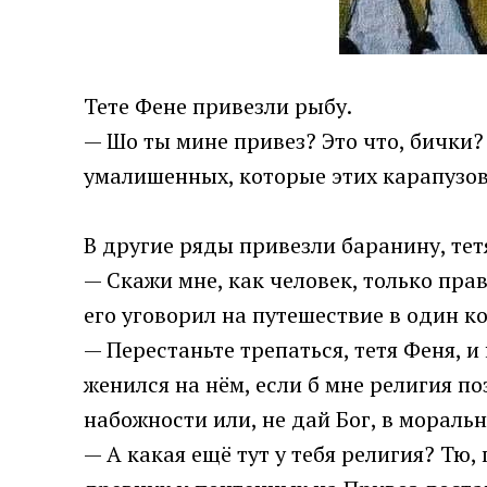
Тете Фене привезли рыбу.
— Шо ты мине привез? Это что, бички? 
умалишенных, которые этих карапузов 
В другие ряды привезли баранину, тет
— Скажи мне, как человек, только прав
его уговорил на путешествие в один к
— Перестаньте трепаться, тетя Феня, и
женился на нём, если б мне религия п
набожности или, не дай Бог, в мораль
— А какая ещё тут у тебя религия? Тю