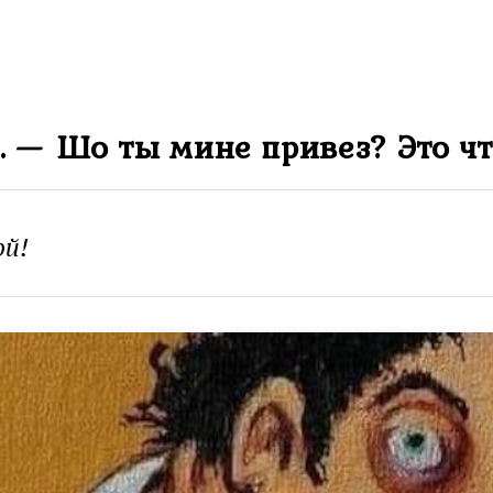
. — Шо ты мине привез? Это чт
ой!