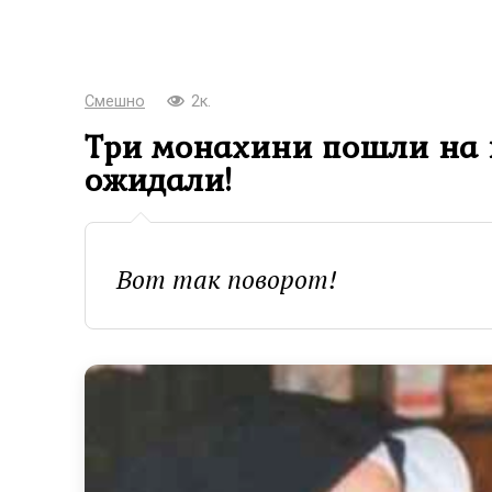
Смешно
2к.
Три монахини пошли на и
ожидали!
Вот так поворот!