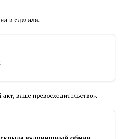
на и сделала.
я
й акт, ваше превосходительство».
раскрыла чудовищный обман