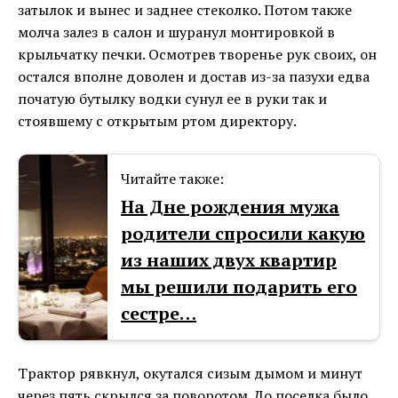
затылок и вынес и заднее стеколко. Потом также
молча залез в салон и шуранул монтировкой в
крыльчатку печки. Осмотрев творенье рук своих, он
остался вполне доволен и достав из-за пазухи едва
початую бутылку водки сунул ее в руки так и
стоявшему с открытым ртом директору.
Читайте также:
На Дне рождения мужа
родители спросили какую
из наших двух квартир
мы решили подарить его
сестре…
Трактор рявкнул, окутался сизым дымом и минут
через пять скрылся за поворотом. До поселка было