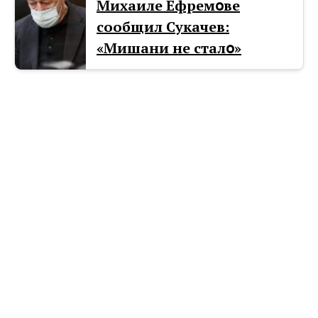
Mиxaиле Ефремօве
сообщил Cyкачев:
«Mишани не сталօ»