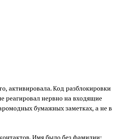
го, активировала. Код разблокировки
 не реагировал нервно на входящие
таромодных бумажных заметках, а не в
контактов. Имя было без фамилии: