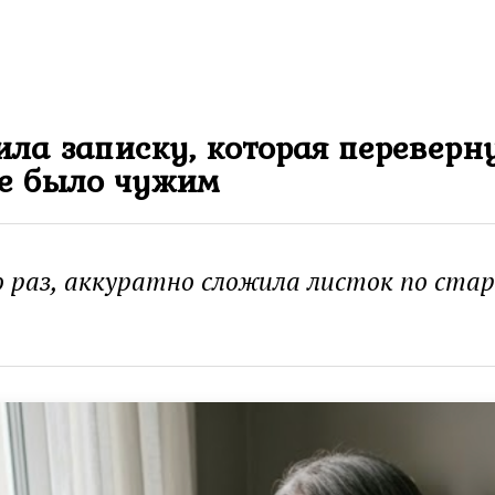
ла записку, которая переверну
те было чужим
 раз, аккуратно сложила листок по стар