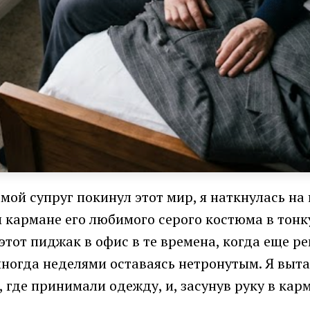
к мой супруг покинул этот мир, я наткнулась н
м кармане его любимого серого костюма в тон
этот пиджак в офис в те времена, когда еще ре
иногда неделями оставаясь нетронутым. Я выт
, где принимали одежду, и, засунув руку в к