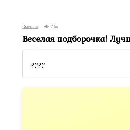
Смешно
2.6к.
Веселая подборочка! Луч
????