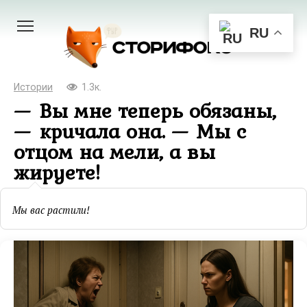
Перейти
к
RU
контенту
Истории
1.3к.
— Вы мне теперь обязаны,
— крuчала она. — Мы с
отцом на мели, а вы
жируете!
Мы вас растили!