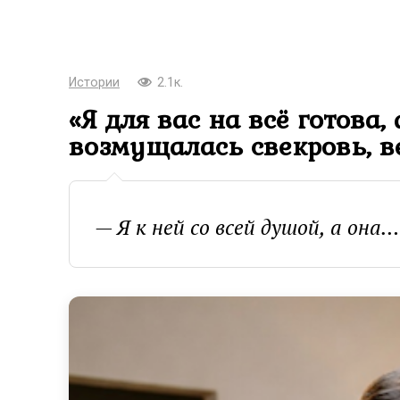
Истории
2.1к.
«Я для вас на всё готова
возмущалась свекровь, в
— Я к ней со всей душой, а она…