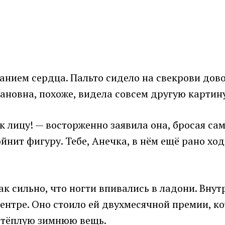
ранием сердца. Пальто сидело на свекрови до
ановна, похоже, видела совсем другую картину
 к лицу! — восторженно заявила она, бросая с
йнит фигуру. Тебе, Анечка, в нём ещё рано ходи
к сильно, что ногти впивались в ладони. Внутр
ентре. Оно стоило ей двухмесячной премии, к
ь тёплую зимнюю вещь.