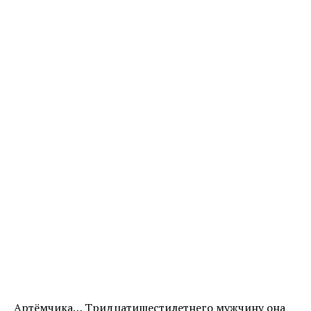
Артёмчика… Тридцатишестилетнего мужчину она