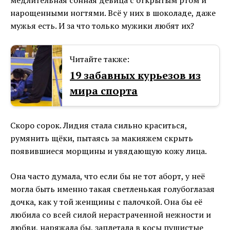
медлительная сонная девица с открытым ртом и
нарощенными ногтями. Всё у них в шоколаде, даже
мужья есть. И за что только мужики любят их?
Читайте также:
19 забавных курьезов из
мира спорта
Скоро сорок. Лидия стала сильно краситься,
румянить щёки, пытаясь за макияжем скрыть
появившиеся морщины и увядающую кожу лица.
Она часто думала, что если бы не тот аборт, у неё
могла быть именно такая светленькая голубоглазая
дочка, как у той женщины с палочкой. Она бы её
любила со всей силой нерастраченной нежности и
любви, наряжала бы, заплетала в косы пушистые