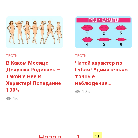
ТЕСТЫ
ТЕСТЫ
В Каком Месяце
Читай характер по
Девушка Родилась —
Губам! Удивительно
Такой У Нее И
точные
Характер! Попадание
наблюдения…
100%
1.8к.
1к.
Пагинация
Назад
1
2