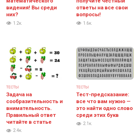
математического
получите честный
видения! Вы среди
ответы на все свои
них?
вопросы!
1.2к.
1.6к.
ТЕСТЫ
ТЕСТЫ
Задача на
Тест-предсказание:
сообразительность и
все что вам нужно —
внимательность.
это найти одно слово
Правильный ответ
среди этих букв
читайте в статье
2.1к.
2.4к.