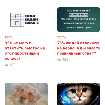
ТЕСТЫ
ТЕСТЫ
92% не могут
73% людей отвечают
ответить быстро на
не верно. А вы знаете
этот простейший
правильный ответ?
вопрос!
804
870